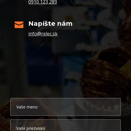
0910 123 289
Napíšte nám

info@relec.sk