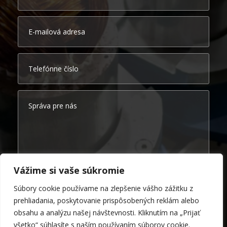
Vážime si vaše súkromie
=
Odoslať formulár
15 + 2
Súbory cookie používame na zlepšenie vášho zážitku z
prehliadania, poskytovanie prispôsobených reklám alebo
obsahu a analýzu našej návštevnosti. Kliknutím na „Prijať
všetko“ súhlasíte s naším používaním súborov cookie.